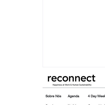
Sobre Nós
Agenda
4 Day Wee