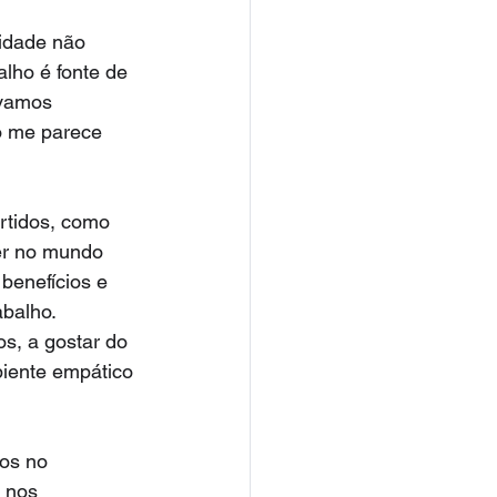
cidade não 
lho é fonte de 
 vamos 
ho me parece 
rtidos, como 
er no mundo 
benefícios e 
abalho.
os, a gostar do 
biente empático 
os no 
 nos 