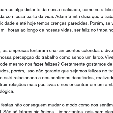
o parece algo distante da nossa realidade, como se a feli
a com essa parte da vida. Adam Smith dizia que o traba
felicidade e até hoje temos crenças parecidas. Porém, se
 mil horas ao longo de nossas vidas, ser feliz no trabal
 as empresas tentaram criar ambientes coloridos e dive
 nossa percepção do trabalho como sendo um fardo. Viv
pode mesmo nos fazer felizes? Certamente gostamos de 
dos, porém, isso não garante que sejamos felizes no tr
ho está relacionada a nos sentirmos desafiados, realizad
truir relações mais positivas e nos encontrar em um am
lógica.
 e festas não conseguem mudar o modo como nos sentim
l. São só fatores higiênicos – importantes, pois sem eles