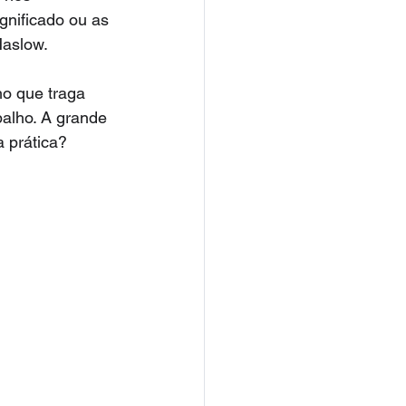
gnificado ou as 
Maslow.
o que traga 
balho. A grande 
a prática?