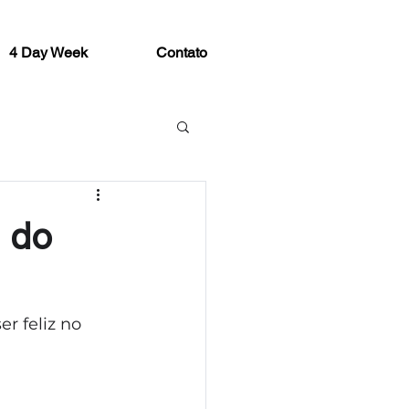
4 Day Week
Contato
s do
r feliz no 