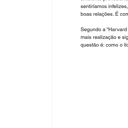
sentiríamos infelize
boas relações. É co
Segundo a “Harvard 
mais realização e si
questão é: como o lí