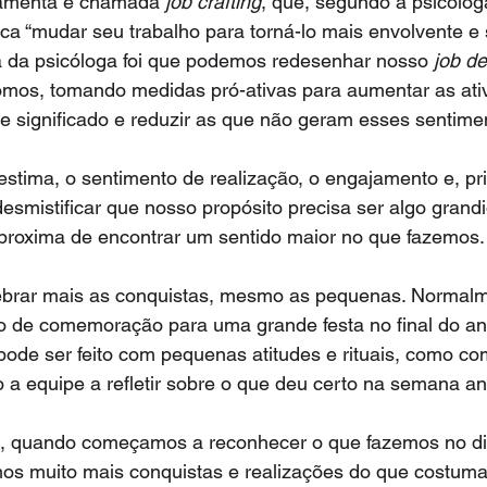
ramenta é chamada 
job crafting
, que, segundo a psicólo
ca “mudar seu trabalho para torná-lo mais envolvente e si
 da psicóloga foi que podemos redesenhar nosso 
job de
os, tomando medidas pró-ativas para aumentar as ati
e significado e reduzir as que não geram esses sentime
stima, o sentimento de realização, o engajamento e, pri
desmistificar que nosso propósito precisa ser algo grandi
aproxima de encontrar um sentido maior no que fazemos.
elebrar mais as conquistas, mesmo as pequenas. Normalm
de comemoração para uma grande festa no final do ano
 pode ser feito com pequenas atitudes e rituais, como co
a equipe a refletir sobre o que deu certo na semana ant
, quando começamos a reconhecer o que fazemos no dia
s muito mais conquistas e realizações do que costumam