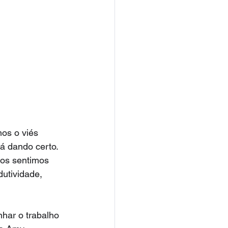
mos o viés 
á dando certo. 
os sentimos 
utividade, 
har o trabalho 