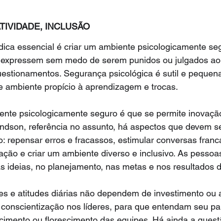
TIVIDADE, INCLUSÃO
dica essencial é criar um ambiente psicologicamente se
 expressem sem medo de serem punidos ou julgados ao
uestionamentos. Segurança psicológica é sutil e pequena
e ambiente propício à aprendizagem e trocas.
te psicologicamente seguro é que se permite inovação e
on, referência no assunto, há aspectos que devem se
: repensar erros e fracassos, estimular conversas franca
ção e criar um ambiente diverso e inclusivo. As pessoa
as ideias, no planejamento, nas metas e nos resultados
s e atitudes diárias não dependem de investimento ou 
 conscientização nos líderes, para que entendam seu pa
imento ou florescimento das equipes. Há ainda a questã