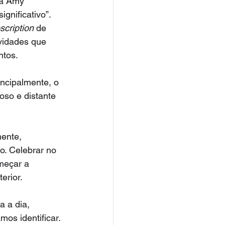
ga Amy 
gnificativo”.
scription
 de 
vidades que 
ntos.
ncipalmente, o 
oso e distante 
ente, 
. Celebrar no 
meçar a 
erior.
 a dia, 
os identificar.