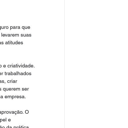
guro para que 
 levarem suas 
s atitudes 
 criatividade. 
r trabalhados 
s, criar 
s querem ser 
 da empresa.
aprovação. O 
pel e 
o da prática 