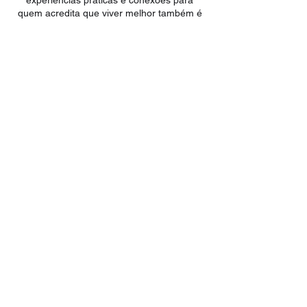
quem acredita que viver melhor também é
uma escolha construída no dia a dia.
Renata Rivetti estará entre as vozes
convidadas para trazer a perspectiva do
bem-estar no trabalho.
Mind Summit