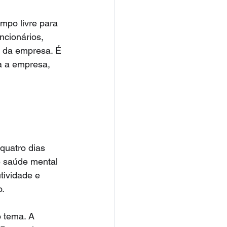
mpo livre para 
cionários, 
 da empresa. É 
a a empresa, 
quatro dias 
e saúde mental 
tividade e 
o.
 tema. A 