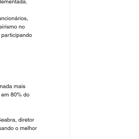
plementada.
ncionários, 
eirismo no 
participando 
rnada mais 
o, em 80% do 
abra, diretor 
isando o melhor 