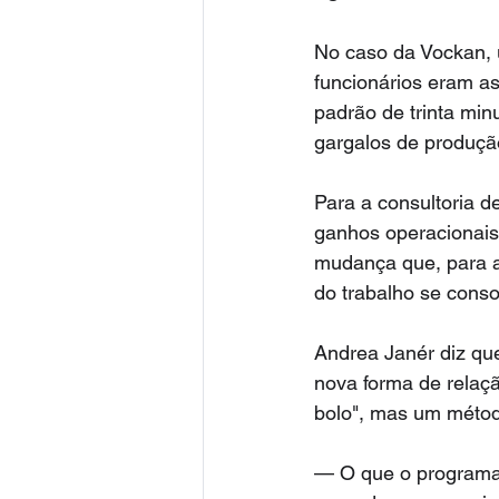
No caso da Vockan, 
funcionários eram a
padrão de trinta min
gargalos de produçã
Para a consultoria d
ganhos operacionais
mudança que, para a
do trabalho se conso
Andrea Janér diz qu
nova forma de relaçã
bolo", mas um métod
— O que o programa 