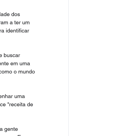
dade dos 
ram a ter um 
 identificar 
e buscar 
rente em uma 
 como o mundo 
senhar uma 
e "receita de 
a gente 