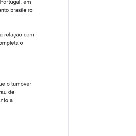
Portugal, em 
to brasileiro 
a relação com 
ompleta o 
ue o turnover 
rau de 
nto a 