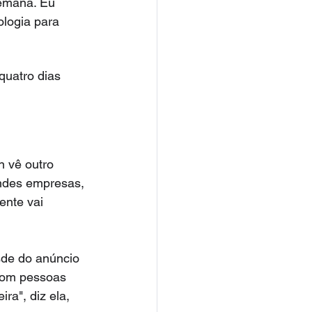
semana. Eu 
logia para 
uatro dias
 vê outro 
andes empresas, 
ente vai 
sde do anúncio 
 com pessoas 
ra", diz ela, 