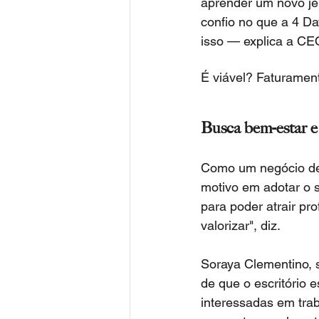
aprender um novo jei
confio no que a 4 Da
isso — explica a CE
É viável? Faturame
Busca bem-estar e
Como um negócio de 
motivo em adotar o s
para poder atrair pro
valorizar", diz.
Soraya Clementino, 
de que o escritório 
interessadas em traba