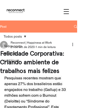
Post
Todos posts
Reconnect | Happiness at Work
Todos posts
21 de set. de 2020
1 min de leitura
Felicidade Corporativa:
ARTIGO
Criando ambiente de
NOTÍCIAS
trabalhos mais felizes
Pesquisas recentes mostram que 
apenas 27% dos brasileiros estão 
engajados no trabalho (Gallup) e 33 
milhões sofrem com o Burnout 
(Deloitte) ou “Síndrome do 
Esgotamento Profissional”. Este 