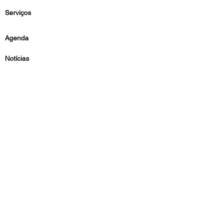
Serviços
Agenda
Notícias
4 Day Week
Comunidade
Contato
Imprensa
renata@renatarivetti.com
Parceiros de