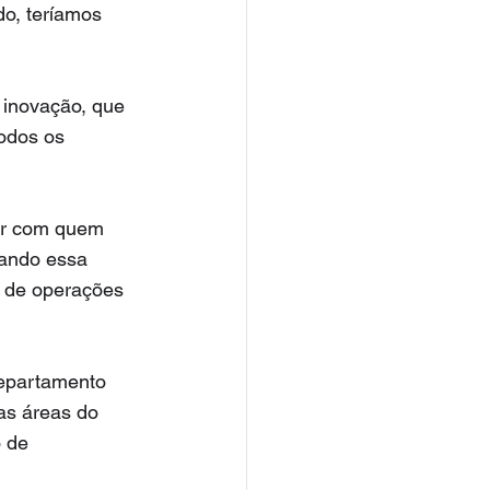
do, teríamos 
 inovação, que 
odos os 
ar com quem 
ando essa 
d de operações 
departamento 
as áreas do 
 de 