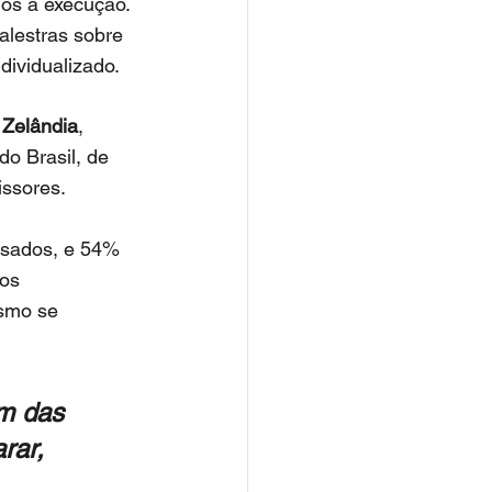
os à execução. 
alestras sobre 
dividualizado.
Zelândia
, 
o Brasil, de 
issores.
ssados, e 54% 
os 
smo se 
m das 
rar, 