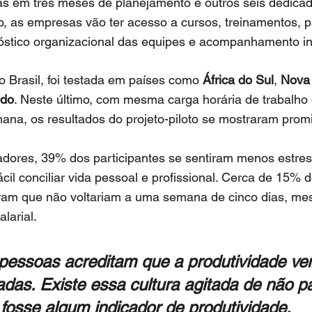
as em três meses de planejamento e outros seis dedicad
, as empresas vão ter acesso a cursos, treinamentos, p
nóstico organizacional das equipes e acompanhamento in
 no Brasil, foi testada em países como 
África do Sul
, 
Nova 
ido
. Neste último, com mesma carga horária de trabalho d
ana, os resultados do projeto-piloto se mostraram prom
dores, 39% dos participantes se sentiram menos estre
cil conciliar vida pessoal e profissional. Cerca de 15% d
ram que não voltariam a uma semana de cinco dias, me
larial.
 pessoas acreditam que a produtividade ve
adas. Existe essa cultura agitada de não pa
fosse algum indicador de produtividade.