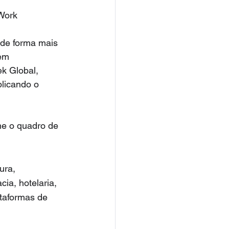
 Work
 de forma mais 
em 
k Global, 
licando o 
me o quadro de 
ura, 
ia, hotelaria, 
ataformas de 