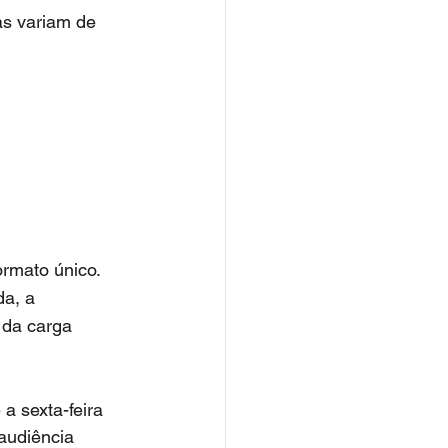
as variam de 
rmato único. 
a, a 
 da carga 
a sexta-feira 
audiência 