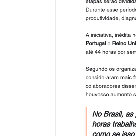
etapas serão dividid
Durante esse período
produtividade, diag
A iniciativa, inédita
Portugal
 e 
Reino Un
até 44 horas por sem
Segundo os organiza
consideraram mais fá
colaboradores disse
houvesse aumento sa
No Brasil, as
horas trabalh
como se isso 