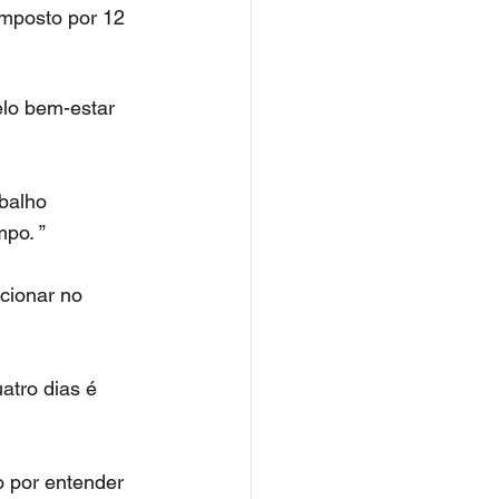
omposto por 12 
elo bem-estar 
balho 
po. ”
cionar no 
tro dias é 
 por entender 