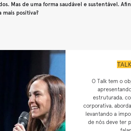
os. Mas de uma forma saudável e sustentável. Afina
 mais positiva?
TALK
O Talk tem o ob
apresentando 
estruturada, co
corporativa, abord
levantando a impo
de nós deve ter 
fala