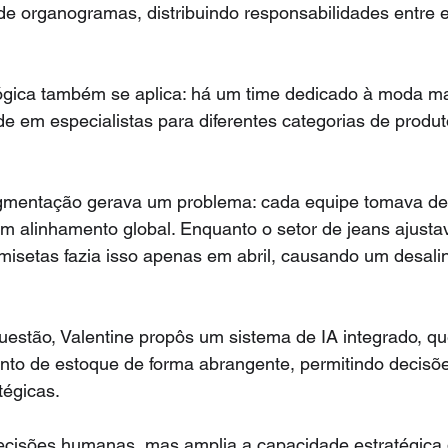
de organogramas, distribuindo responsabilidades entre 
lógica também se aplica: há um time dedicado à moda ma
de em especialistas para diferentes categorias de produ
gmentação gerava um problema: cada equipe tomava de
um alinhamento global. Enquanto o setor de jeans ajust
amisetas fazia isso apenas em abril, causando um desal
uestão, Valentine propôs um sistema de IA integrado, qu
ento de estoque de forma abrangente, permitindo decisõ
tégicas.
 decisões humanas, mas amplia a capacidade estratégica