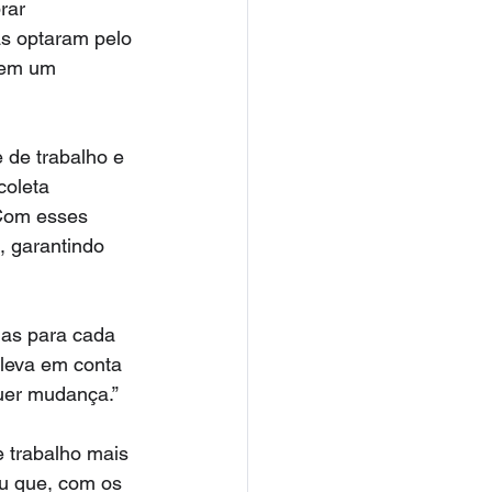
rar 
as optaram pelo 
sem um 
 de trabalho e 
oleta 
 Com esses 
, garantindo 
das para cada 
 leva em conta 
uer mudança.”
e trabalho mais 
u que, com os 