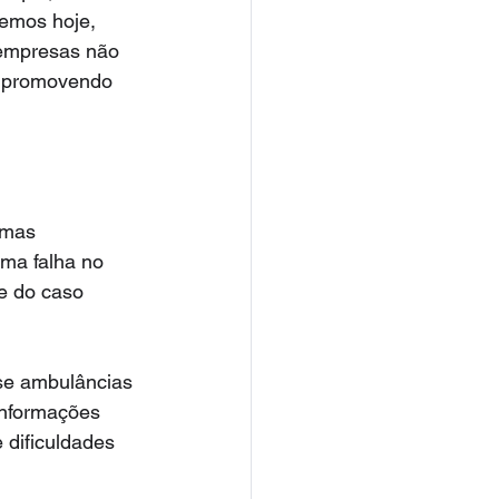
emos hoje, 
 empresas não 
, promovendo 
emas 
ma falha no 
e do caso 
se ambulâncias 
informações 
 dificuldades 