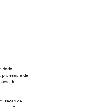
acidade 
, professora da 
tival de 
ilização de 