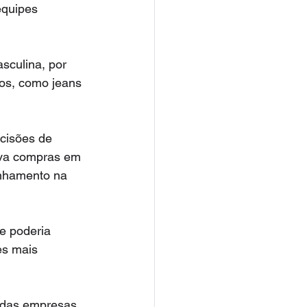
equipes 
sculina, por 
tos, como jeans 
cisões de 
ava compras em 
inhamento na 
e poderia 
es mais 
 das empresas 