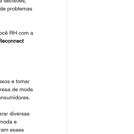
 decisões, 
 de problemas 
 Você RH com a 
Reconnect 
exos e tomar 
presa de moda 
onsumidores.
rar diversas 
 moda e 
uram esses 