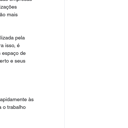
nizações 
ão mais 
izada pela 
a isso, é 
m espaço de 
erto e seus 
rapidamente às 
 o trabalho 