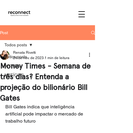
Post
Todos posts
Renata Rivetti
Todos posts
24 de nov. de 2023
1 min de leitura
Money Times - Semana de
ARTIGO
três dias? Entenda a
NOTÍCIAS
projeção do bilionário Bill
Gates
Bill Gates indica que inteligência 
artificial pode impactar o mercado de 
trabalho futuro