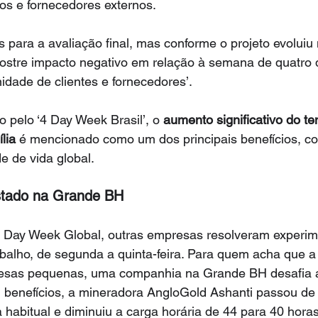
ros e fornecedores externos.
para a avaliação final, mas conforme o projeto evoluiu
tre impacto negativo em relação à semana de quatro d
dade de clientes e fornecedores’.
o pelo ‘4 Day Week Brasil’, o 
aumento significativo do t
lia
 é mencionado como um dos principais benefícios, co
e de vida global.
stado na Grande BH
4 Day Week Global, outras empresas resolveram experim
abalho, de segunda a quinta-feira. Para quem acha que a i
esas pequenas, uma companhia na Grande BH desafia a
u benefícios, a mineradora AngloGold Ashanti passou de 
a habitual e diminuiu a carga horária de 44 para 40 hor