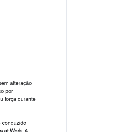
 sem alteração 
o por 
u força durante 
é conduzido 
s at Work
. A 