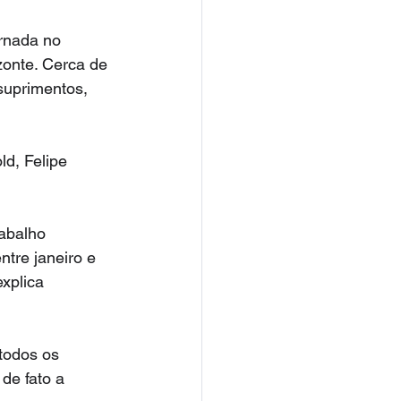
rnada no 
zonte. Cerca de 
suprimentos, 
d, Felipe 
abalho 
ntre janeiro e 
xplica 
todos os 
de fato a 