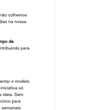
 não colhemos 
ias na nossa 
empo de 
ntribuindo para 
entar o modelo 
niciativa só 
 ideia. Sem 
cinco para 
as semanais.