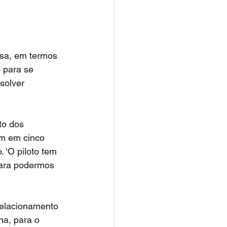
esa, em termos 
 para se 
solver 
to dos 
am em cinco 
 ‘O piloto tem 
para podermos 
relacionamento 
na, para o 