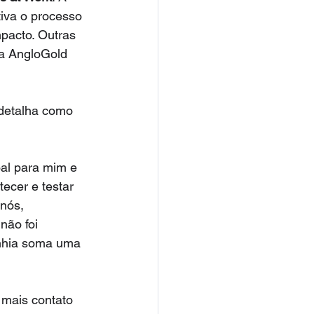
iva o processo 
pacto. Outras 
da AngloGold 
 detalha como 
oal para mim e 
ecer e testar 
nós, 
não foi 
nhia soma uma 
 mais contato 