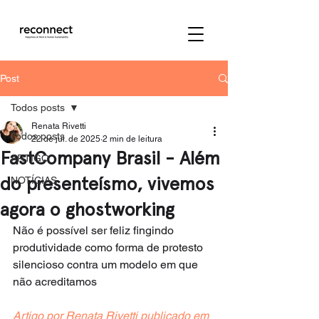
Post
Todos posts
Renata Rivetti
Todos posts
22 de jul. de 2025
2 min de leitura
FastCompany Brasil - Além
ARTIGO
do presenteísmo, vivemos
NOTÍCIAS
agora o ghostworking
Não é possível ser feliz fingindo 
produtividade como forma de protesto 
silencioso contra um modelo em que 
não acreditamos
Artigo por Renata Rivetti publicado em 